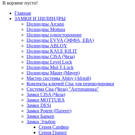
В корзине пусто!
Главная
ЗАМКИ И ЦИЛИНДРЫ
Цилиндры Arcano
Цилиндры Mottura
Цилиндры односторонние
Цилиндры EVVA (ЭФФА, ЕВА)
Цилиндры ABLOY
Цилиндры KALE KILIT
Цилиндры CISA (Чиза)
Цилиндры Level Lock
Цилиндры Mul-T-Lock
Цилиндры Mauer (Мауер)
Мастер системы Abloy (Аблой)
Комлекты ключей Cisa для перекодировки
Система Cisa (Чиза) "Антипаника"
Замки CISA (Чиза)
Замки MOTTURA
Замки DESi
Замки Potent (Патент)
Замки Барьер
Замки Эльбор
Серия Сапфир
Серия Гранит