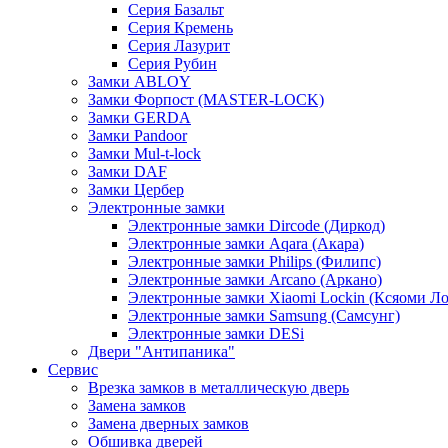
Серия Базальт
Серия Кремень
Серия Лазурит
Серия Рубин
Замки ABLOY
Замки Форпост (MASTER-LOCK)
Замки GERDA
Замки Pandoor
Замки Mul-t-lock
Замки DAF
Замки Цербер
Электронные замки
Электронные замки Dircode (Диркод)
Электронные замки Aqara (Акара)
Электронные замки Philips (Филипс)
Электронные замки Arcano (Аркано)
Электронные замки Xiaomi Lockin (Ксяоми Л
Электронные замки Samsung (Самсунг)
Электронные замки DESi
Двери "Антипаника"
Сервис
Врезка замков в металлическую дверь
Замена замков
Замена дверных замков
Обшивка дверей