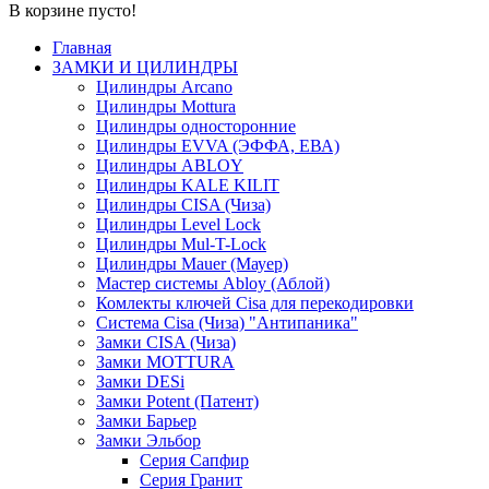
В корзине пусто!
Главная
ЗАМКИ И ЦИЛИНДРЫ
Цилиндры Arcano
Цилиндры Mottura
Цилиндры односторонние
Цилиндры EVVA (ЭФФА, ЕВА)
Цилиндры ABLOY
Цилиндры KALE KILIT
Цилиндры CISA (Чиза)
Цилиндры Level Lock
Цилиндры Mul-T-Lock
Цилиндры Mauer (Мауер)
Мастер системы Abloy (Аблой)
Комлекты ключей Cisa для перекодировки
Система Cisa (Чиза) "Антипаника"
Замки CISA (Чиза)
Замки MOTTURA
Замки DESi
Замки Potent (Патент)
Замки Барьер
Замки Эльбор
Серия Сапфир
Серия Гранит