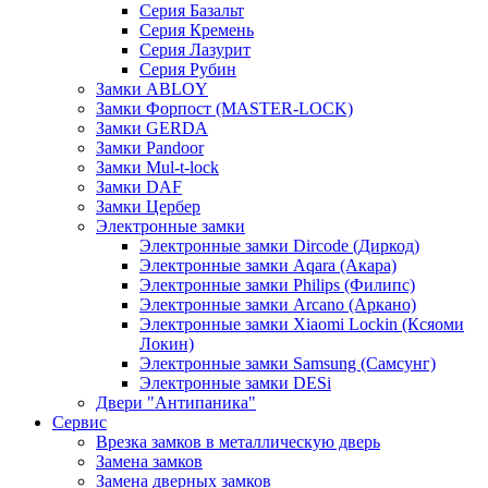
Серия Базальт
Серия Кремень
Серия Лазурит
Серия Рубин
Замки ABLOY
Замки Форпост (MASTER-LOCK)
Замки GERDA
Замки Pandoor
Замки Mul-t-lock
Замки DAF
Замки Цербер
Электронные замки
Электронные замки Dircode (Диркод)
Электронные замки Aqara (Акара)
Электронные замки Philips (Филипс)
Электронные замки Arcano (Аркано)
Электронные замки Xiaomi Lockin (Ксяоми
Локин)
Электронные замки Samsung (Самсунг)
Электронные замки DESi
Двери "Антипаника"
Сервис
Врезка замков в металлическую дверь
Замена замков
Замена дверных замков