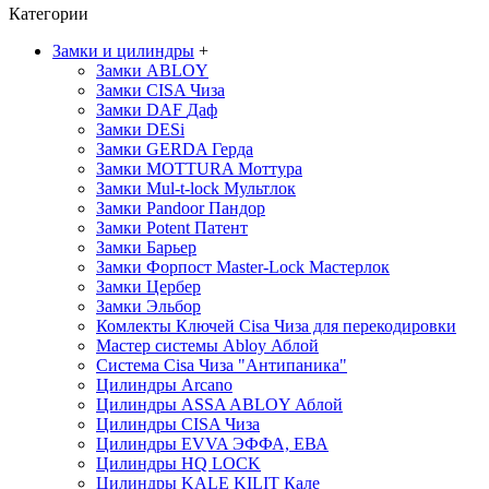
Категории
Замки и цилиндры
+
Замки ABLOY
Замки CISA
Чиза
Замки DAF
Даф
Замки DESi
Замки GERDA
Герда
Замки MOTTURA
Моттура
Замки Mul-t-lock
Мультлок
Замки Pandoor
Пандор
Замки Potent
Патент
Замки Барьер
Замки Форпост Master-Lock
Мастерлок
Замки Цербер
Замки Эльбор
Комлекты Ключей Cisa
Чиза
для перекодировки
Мастер системы Abloy
Аблой
Система Cisa
Чиза
"Антипаника"
Цилиндры Arcano
Цилиндры ASSA ABLOY
Аблой
Цилиндры CISA
Чиза
Цилиндры EVVA
ЭФФА, ЕВА
Цилиндры HQ LOCK
Цилиндры KALE KILIT
Кале