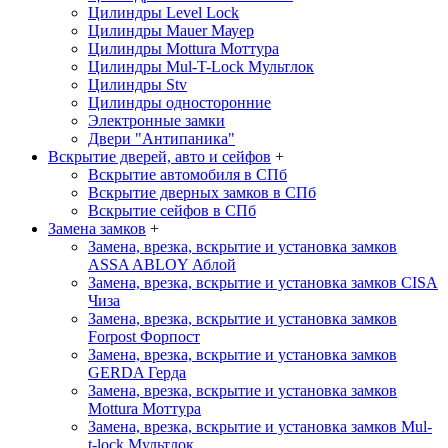
Цилиндры Level Lock
Цилиндры Mauer
Мауер
Цилиндры Mottura
Моттура
Цилиндры Mul-T-Lock
Мультлок
Цилиндры Stv
Цилиндры односторонние
Электронные замки
Двери "Антипаника"
Вскрытие дверей, авто и сейфов
+
Вскрытие автомобиля в СПб
Вскрытие дверных замков в СПб
Вскрытие сейфов в СПб
Замена замков
+
Замена, врезка, вскрытие и установка замков
ASSA ABLOY
Аблой
Замена, врезка, вскрытие и установка замков CISA
Чиза
Замена, врезка, вскрытие и установка замков
Forpost
Форпост
Замена, врезка, вскрытие и установка замков
GERDA
Герда
Замена, врезка, вскрытие и установка замков
Mottura
Моттура
Замена, врезка, вскрытие и установка замков Mul-
t-lock
Мультлок