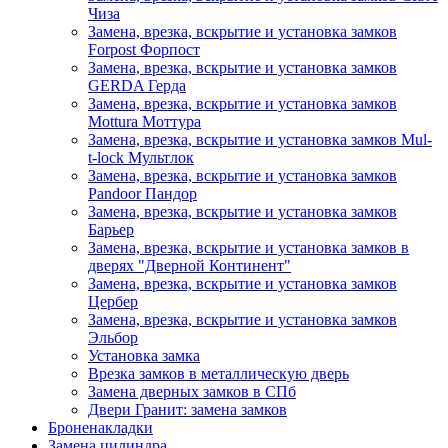
Чиза
Замена, врезка, вскрытие и установка замков
Forpost
Форпост
Замена, врезка, вскрытие и установка замков
GERDA
Герда
Замена, врезка, вскрытие и установка замков
Mottura
Моттура
Замена, врезка, вскрытие и установка замков Mul-
t-lock
Мультлок
Замена, врезка, вскрытие и установка замков
Pandoor
Пандор
Замена, врезка, вскрытие и установка замков
Барьер
Замена, врезка, вскрытие и установка замков в
дверях "Дверной Континент"
Замена, врезка, вскрытие и установка замков
Цербер
Замена, врезка, вскрытие и установка замков
Эльбор
Установка замка
Врезка замков в металлическую дверь
Замена дверных замков в СПб
Двери Гранит: замена замков
Броненакладки
Замена цилиндра