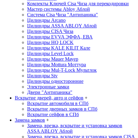
Комлекты Ключей Cisa
Чиза
для перекодировки
Мастер системы Abloy
Аблой
Система Cisa
Чиза
"Антипаника"
Цилиндры Arcano
Цилиндры ASSA ABLOY
Аблой
Цилиндры CISA
Чиза
Цилиндры EVVA
ЭФФА, ЕВА
Цилиндры HQ LOCK
Цилиндры KALE KILIT
Кале
Цилиндры Level Lock
Цилиндры Mauer
Мауер
Цилиндры Mottura
Моттура
Цилиндры Mul-T-Lock
Мультлок
Цилиндры Stv
Цилиндры односторонние
Электронные замки
Двери "Антипаника"
Вскрытие дверей, авто и сейфов
+
Вскрытие автомобиля в СПб
Вскрытие дверных замков в СПб
Вскрытие сейфов в СПб
Замена замков
+
Замена, врезка, вскрытие и установка замков
ASSA ABLOY
Аблой
Замена, врезка, вскрытие и установка замков CISA