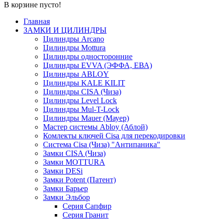
В корзине пусто!
Главная
ЗАМКИ И ЦИЛИНДРЫ
Цилиндры Arcano
Цилиндры Mottura
Цилиндры односторонние
Цилиндры EVVA (ЭФФА, ЕВА)
Цилиндры ABLOY
Цилиндры KALE KILIT
Цилиндры CISA (Чиза)
Цилиндры Level Lock
Цилиндры Mul-T-Lock
Цилиндры Mauer (Мауер)
Мастер системы Abloy (Аблой)
Комлекты ключей Cisa для перекодировки
Система Cisa (Чиза) "Антипаника"
Замки CISA (Чиза)
Замки MOTTURA
Замки DESi
Замки Potent (Патент)
Замки Барьер
Замки Эльбор
Серия Сапфир
Серия Гранит