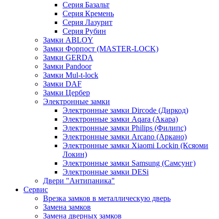
Серия Базальт
Серия Кремень
Серия Лазурит
Серия Рубин
Замки ABLOY
Замки Форпост (MASTER-LOCK)
Замки GERDA
Замки Pandoor
Замки Mul-t-lock
Замки DAF
Замки Цербер
Электронные замки
Электронные замки Dircode (Диркод)
Электронные замки Aqara (Акара)
Электронные замки Philips (Филипс)
Электронные замки Arcano (Аркано)
Электронные замки Xiaomi Lockin (Ксяоми
Локин)
Электронные замки Samsung (Самсунг)
Электронные замки DESi
Двери "Антипаника"
Сервис
Врезка замков в металлическую дверь
Замена замков
Замена дверных замков