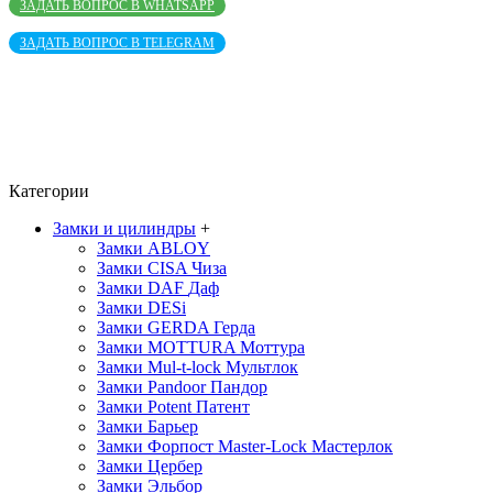
ЗАДАТЬ ВОПРОС В WHATSAPP
ЗАДАТЬ ВОПРОС В TELEGRAM
Категории
Замки и цилиндры
+
Замки ABLOY
Замки CISA
Чиза
Замки DAF
Даф
Замки DESi
Замки GERDA
Герда
Замки MOTTURA
Моттура
Замки Mul-t-lock
Мультлок
Замки Pandoor
Пандор
Замки Potent
Патент
Замки Барьер
Замки Форпост Master-Lock
Мастерлок
Замки Цербер
Замки Эльбор