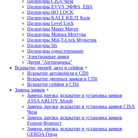
Цилиндры CISA
Чиза
Цилиндры EVVA
ЭФФА, ЕВА
Цилиндры HQ LOCK
Цилиндры KALE KILIT
Кале
Цилиндры Level Lock
Цилиндры Mauer
Мауер
Цилиндры Mottura
Моттура
Цилиндры Mul-T-Lock
Мультлок
Цилиндры Stv
Цилиндры односторонние
Электронные замки
Двери "Антипаника"
Вскрытие дверей, авто и сейфов
+
Вскрытие автомобиля в СПб
Вскрытие дверных замков в СПб
Вскрытие сейфов в СПб
Замена замков
+
Замена, врезка, вскрытие и установка замков
ASSA ABLOY
Аблой
Замена, врезка, вскрытие и установка замков CISA
Чиза
Замена, врезка, вскрытие и установка замков
Forpost
Форпост
Замена, врезка, вскрытие и установка замков
GERDA
Герда