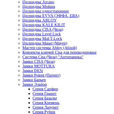
Цилиндры Arcano
Цилиндры Mottura
Цилиндры односторонние
Цилиндры EVVA (ЭФФА, ЕВА)
Цилиндры ABLOY
Цилиндры KALE KILIT
Цилиндры CISA (Чиза)
Цилиндры Level Lock
Цилиндры Mul-T-Lock
Цилиндры Mauer (Мауер)
Мастер системы Abloy (Аблой)
Комлекты ключей Cisa для перекодировки
Система Cisa (Чиза) "Антипаника"
Замки CISA (Чиза)
Замки MOTTURA
Замки DESi
Замки Potent (Патент)
Замки Барьер
Замки Эльбор
Серия Сапфир
Серия Гранит
Серия Базальт
Серия Кремень
Серия Лазурит
Серия Рубин