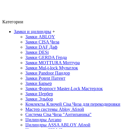
Категории
Замки и цилиндры
+
Замки ABLOY
Замки CISA
Чиза
Замки DAF
Даф
Замки DESi
Замки GERDA
Герда
Замки MOTTURA
Моттура
Замки Mul-t-lock
Мультлок
Замки Pandoor
Пандор
Замки Potent
Патент
Замки Барьер
Замки Форпост Master-Lock
Мастерлок
Замки Цербер
Замки Эльбор
Комлекты Ключей Cisa
Чиза
для перекодировки
Мастер системы Abloy
Аблой
Система Cisa
Чиза
"Антипаника"
Цилиндры Arcano
Цилиндры ASSA ABLOY
Аблой