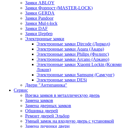
Замки ABLOY
Замки Форпост (MASTER-LOCK)
Замки GERDA
Замки Pandoor
Замки Mul-t-lock
Замки DAF
Замки Цербер
Электронные замки
Электронные замки Dircode (Диркод)
Электронные замки Aqara (Акара)
Электронные замки Philips (Филипс)
Электронные замки Arcano (Аркано)
Электронные замки Xiaomi Lockin (Ксяоми
Локин)
Электронные замки Samsung (Самсунг)
Электронные замки DESi
Двери "Антипаника"
Сервис
Врезка замков в металлическую дверь
Замена замков
Замена дверных замков
Обшивка дверей
Ремонт дверей Эльбор
Умный замок на входную дверь с установкой
Замена личинки двери