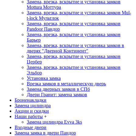
Замена, врезка, вскрытие и установка замков
Mottura
Моттура
Замена, врезка, вскрытие и установка замков Mul-
t-lock
Мультлок
Замена, врезка, вскрытие и установка замков
Pandoor
Пандор
Замена, врезка, вскрытие и установка замков
Барьер
Замена, врезка, вскрытие и установка замков в
дверях "Дверной Континент"
Замена, врезка, вскрытие и установка замков
Цербер
Замена, врезка, вскрытие и установка замков
Эльбор
Установка замка
Врезка замков в металлическую дверь
Замена дверных замков в СПб
Двери Гранит: замена замков
Броненакладки
Замена цилиндра
Акции и скидки
Наши работы
+
Замена цилиндра Evva 3ks
Входные двери
Замена замка в двери Пандор