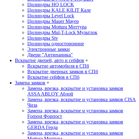
Цилиндры HQ LOCK
Цилиндры KALE KILIT
Кале
Цилиндры Level Lock
Цилиндры Mauer
Мауер
Цилиндры Mottura
Моттура
Цилиндры Mul-T-Lock
Мультлок
Цилиндры Stv
Цилиндры односторонние
Электронные замки
Двери "Антипаника"
Вскрытие дверей, авто и сейфов
+
Вскрытие автомобиля в СПб
Вскрытие дверных замков в СПб
Вскрытие сейфов в СПб
Замена замков
+
Замена, врезка, вскрытие и установка замков
ASSA ABLOY
Аблой
Замена, врезка, вскрытие и установка замков CISA
Чиза
Замена, врезка, вскрытие и установка замков
Forpost
Форпост
Замена, врезка, вскрытие и установка замков
GERDA
Герда
Замена, врезка, вскрытие и установка замков
Mottura
Моттура