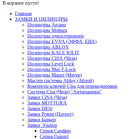
В корзине пусто!
Главная
ЗАМКИ И ЦИЛИНДРЫ
Цилиндры Arcano
Цилиндры Mottura
Цилиндры односторонние
Цилиндры EVVA (ЭФФА, ЕВА)
Цилиндры ABLOY
Цилиндры KALE KILIT
Цилиндры CISA (Чиза)
Цилиндры Level Lock
Цилиндры Mul-T-Lock
Цилиндры Mauer (Мауер)
Мастер системы Abloy (Аблой)
Комлекты ключей Cisa для перекодировки
Система Cisa (Чиза) "Антипаника"
Замки CISA (Чиза)
Замки MOTTURA
Замки DESi
Замки Potent (Патент)
Замки Барьер
Замки Эльбор
Серия Сапфир
Серия Гранит