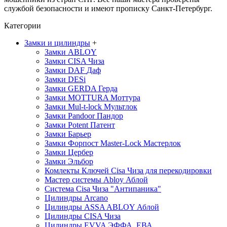
службой безопасности и имеют прописку Санкт-Петербург.
Категории
Замки и цилиндры
+
Замки ABLOY
Замки CISA
Чиза
Замки DAF
Даф
Замки DESi
Замки GERDA
Герда
Замки MOTTURA
Моттура
Замки Mul-t-lock
Мультлок
Замки Pandoor
Пандор
Замки Potent
Патент
Замки Барьер
Замки Форпост Master-Lock
Мастерлок
Замки Цербер
Замки Эльбор
Комлекты Ключей Cisa
Чиза
для перекодировки
Мастер системы Abloy
Аблой
Система Cisa
Чиза
"Антипаника"
Цилиндры Arcano
Цилиндры ASSA ABLOY
Аблой
Цилиндры CISA
Чиза
Цилиндры EVVA
ЭФФА, ЕВА