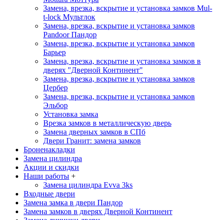
Замена, врезка, вскрытие и установка замков Mul-
t-lock
Мультлок
Замена, врезка, вскрытие и установка замков
Pandoor
Пандор
Замена, врезка, вскрытие и установка замков
Барьер
Замена, врезка, вскрытие и установка замков в
дверях "Дверной Континент"
Замена, врезка, вскрытие и установка замков
Цербер
Замена, врезка, вскрытие и установка замков
Эльбор
Установка замка
Врезка замков в металлическую дверь
Замена дверных замков в СПб
Двери Гранит: замена замков
Броненакладки
Замена цилиндра
Акции и скидки
Наши работы
+
Замена цилиндра Evva 3ks
Входные двери
Замена замка в двери Пандор
Замена замков в дверях Дверной Континент