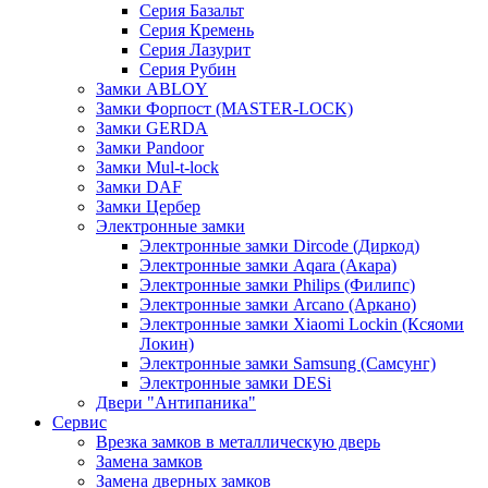
Серия Базальт
Серия Кремень
Серия Лазурит
Серия Рубин
Замки ABLOY
Замки Форпост (MASTER-LOCK)
Замки GERDA
Замки Pandoor
Замки Mul-t-lock
Замки DAF
Замки Цербер
Электронные замки
Электронные замки Dircode (Диркод)
Электронные замки Aqara (Акара)
Электронные замки Philips (Филипс)
Электронные замки Arcano (Аркано)
Электронные замки Xiaomi Lockin (Ксяоми
Локин)
Электронные замки Samsung (Самсунг)
Электронные замки DESi
Двери "Антипаника"
Сервис
Врезка замков в металлическую дверь
Замена замков
Замена дверных замков