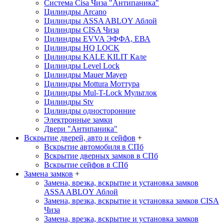
Система Cisa
Чиза
"Антипаника"
Цилиндры Arcano
Цилиндры ASSA ABLOY
Аблой
Цилиндры CISA
Чиза
Цилиндры EVVA
ЭФФА, ЕВА
Цилиндры HQ LOCK
Цилиндры KALE KILIT
Кале
Цилиндры Level Lock
Цилиндры Mauer
Мауер
Цилиндры Mottura
Моттура
Цилиндры Mul-T-Lock
Мультлок
Цилиндры Stv
Цилиндры односторонние
Электронные замки
Двери "Антипаника"
Вскрытие дверей, авто и сейфов
+
Вскрытие автомобиля в СПб
Вскрытие дверных замков в СПб
Вскрытие сейфов в СПб
Замена замков
+
Замена, врезка, вскрытие и установка замков
ASSA ABLOY
Аблой
Замена, врезка, вскрытие и установка замков CISA
Чиза
Замена, врезка, вскрытие и установка замков