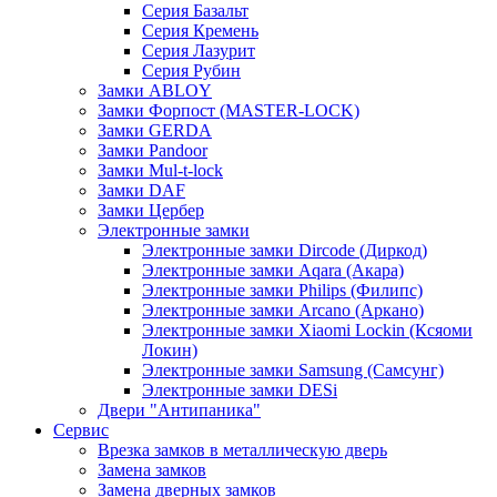
Серия Базальт
Серия Кремень
Серия Лазурит
Серия Рубин
Замки ABLOY
Замки Форпост (MASTER-LOCK)
Замки GERDA
Замки Pandoor
Замки Mul-t-lock
Замки DAF
Замки Цербер
Электронные замки
Электронные замки Dircode (Диркод)
Электронные замки Aqara (Акара)
Электронные замки Philips (Филипс)
Электронные замки Arcano (Аркано)
Электронные замки Xiaomi Lockin (Ксяоми
Локин)
Электронные замки Samsung (Самсунг)
Электронные замки DESi
Двери "Антипаника"
Сервис
Врезка замков в металлическую дверь
Замена замков
Замена дверных замков