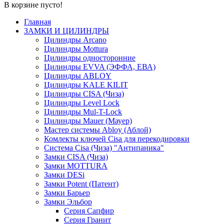
В корзине пусто!
Главная
ЗАМКИ И ЦИЛИНДРЫ
Цилиндры Arcano
Цилиндры Mottura
Цилиндры односторонние
Цилиндры EVVA (ЭФФА, ЕВА)
Цилиндры ABLOY
Цилиндры KALE KILIT
Цилиндры CISA (Чиза)
Цилиндры Level Lock
Цилиндры Mul-T-Lock
Цилиндры Mauer (Мауер)
Мастер системы Abloy (Аблой)
Комлекты ключей Cisa для перекодировки
Система Cisa (Чиза) "Антипаника"
Замки CISA (Чиза)
Замки MOTTURA
Замки DESi
Замки Potent (Патент)
Замки Барьер
Замки Эльбор
Серия Сапфир
Серия Гранит