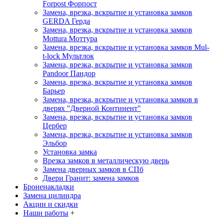
Forpost
Форпост
Замена, врезка, вскрытие и установка замков
GERDA
Герда
Замена, врезка, вскрытие и установка замков
Mottura
Моттура
Замена, врезка, вскрытие и установка замков Mul-
t-lock
Мультлок
Замена, врезка, вскрытие и установка замков
Pandoor
Пандор
Замена, врезка, вскрытие и установка замков
Барьер
Замена, врезка, вскрытие и установка замков в
дверях "Дверной Континент"
Замена, врезка, вскрытие и установка замков
Цербер
Замена, врезка, вскрытие и установка замков
Эльбор
Установка замка
Врезка замков в металлическую дверь
Замена дверных замков в СПб
Двери Гранит: замена замков
Броненакладки
Замена цилиндра
Акции и скидки
Наши работы
+