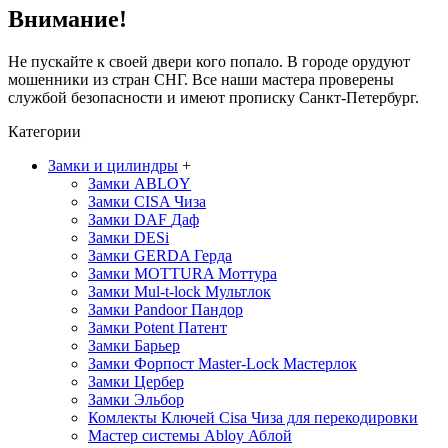
Внимание!
Не пускайте к своей двери кого попало. В городе орудуют
мошенники из стран СНГ. Все наши мастера проверены
службой безопасности и имеют прописку Санкт-Петербург.
Категории
Замки и цилиндры
+
Замки ABLOY
Замки CISA
Чиза
Замки DAF
Даф
Замки DESi
Замки GERDA
Герда
Замки MOTTURA
Моттура
Замки Mul-t-lock
Мультлок
Замки Pandoor
Пандор
Замки Potent
Патент
Замки Барьер
Замки Форпост Master-Lock
Мастерлок
Замки Цербер
Замки Эльбор
Комлекты Ключей Cisa
Чиза
для перекодировки
Мастер системы Abloy
Аблой