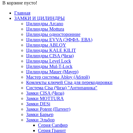
В корзине пусто!
Главная
ЗАМКИ И ЦИЛИНДРЫ
Цилиндры Arcano
Цилиндры Mottura
Цилиндры односторонние
Цилиндры EVVA (ЭФФА, ЕВА)
Цилиндры ABLOY
Цилиндры KALE KILIT
Цилиндры CISA (Чиза)
Цилиндры Level Lock
Цилиндры Mul-T-Lock
Цилиндры Mauer (Мауер)
Мастер системы Abloy (Аблой)
Комлекты ключей Cisa для перекодировки
Система Cisa (Чиза) "Антипаника"
Замки CISA (Чиза)
Замки MOTTURA
Замки DESi
Замки Potent (Патент)
Замки Барьер
Замки Эльбор
Серия Сапфир
Серия Гранит