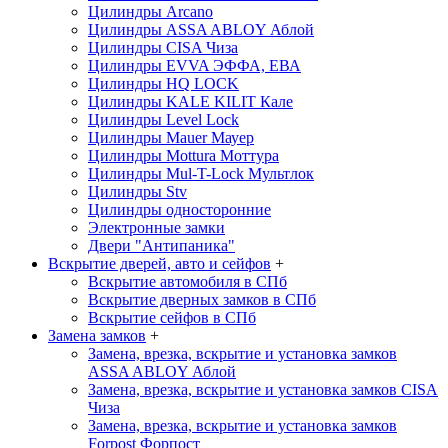
Цилиндры Arcano
Цилиндры ASSA ABLOY
Аблой
Цилиндры CISA
Чиза
Цилиндры EVVA
ЭФФА, ЕВА
Цилиндры HQ LOCK
Цилиндры KALE KILIT
Кале
Цилиндры Level Lock
Цилиндры Mauer
Мауер
Цилиндры Mottura
Моттура
Цилиндры Mul-T-Lock
Мультлок
Цилиндры Stv
Цилиндры односторонние
Электронные замки
Двери "Антипаника"
Вскрытие дверей, авто и сейфов
+
Вскрытие автомобиля в СПб
Вскрытие дверных замков в СПб
Вскрытие сейфов в СПб
Замена замков
+
Замена, врезка, вскрытие и установка замков
ASSA ABLOY
Аблой
Замена, врезка, вскрытие и установка замков CISA
Чиза
Замена, врезка, вскрытие и установка замков
Forpost
Форпост