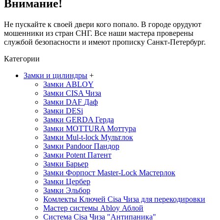
Внимание!
Не пускайте к своей двери кого попало. В городе орудуют
мошенники из стран СНГ. Все наши мастера проверены
службой безопасности и имеют прописку Санкт-Петербург.
Категории
Замки и цилиндры
+
Замки ABLOY
Замки CISA
Чиза
Замки DAF
Даф
Замки DESi
Замки GERDA
Герда
Замки MOTTURA
Моттура
Замки Mul-t-lock
Мультлок
Замки Pandoor
Пандор
Замки Potent
Патент
Замки Барьер
Замки Форпост Master-Lock
Мастерлок
Замки Цербер
Замки Эльбор
Комлекты Ключей Cisa
Чиза
для перекодировки
Мастер системы Abloy
Аблой
Система Cisa
Чиза
"Антипаника"