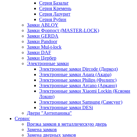
Серия Базальт
Серия Кремень
Серия Лазурит
Серия Рубин
Замки ABLOY
Замки Форпост (MASTER-LOCK)
Замки GERDA
Замки Pandoor
Замки Mul-t-lock
Замки DAF
Замки Цербер
Электронные замки
Электронные замки Dircode (Диркод)
Электронные замки Aqara (Акара)
Электронные замки Philips (Филипс)
Электронные замки Arcano (Аркано)
Электронные замки Xiaomi Lockin (Ксяоми
Локин)
Электронные замки Samsung (Самсунг)
Электронные замки DESi
Двери "Антипаника"
Сервис
Врезка замков в металлическую дверь
Замена замков
Замена дверных замков