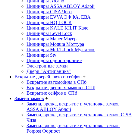
Цилиндры Arcano
Цилиндры ASSA ABLOY
Аблой
Цилиндры CISA
Чиза
Цилиндры EVVA
ЭФФА, ЕВА
Цилиндры HQ LOCK
Цилиндры KALE KILIT
Кале
Цилиндры Level Lock
Цилиндры Mauer
Мауер
Цилиндры Mottura
Моттура
Цилиндры Mul-T-Lock
Мультлок
Цилиндры Stv
Цилиндры односторонние
Электронные замки
Двери "Антипаника"
Вскрытие дверей, авто и сейфов
+
Вскрытие автомобиля в СПб
Вскрытие дверных замков в СПб
Вскрытие сейфов в СПб
Замена замков
+
Замена, врезка, вскрытие и установка замков
ASSA ABLOY
Аблой
Замена, врезка, вскрытие и установка замков CISA
Чиза
Замена, врезка, вскрытие и установка замков
Forpost
Форпост