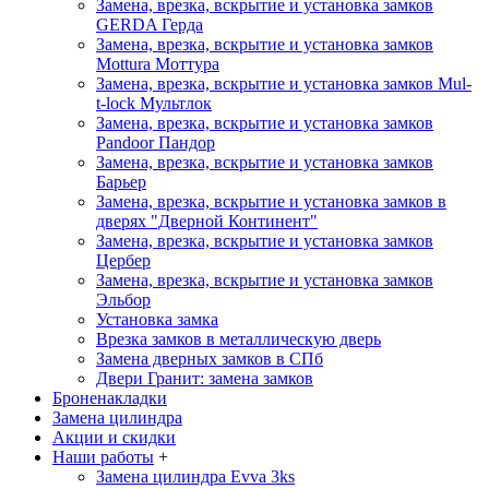
Замена, врезка, вскрытие и установка замков
GERDA
Герда
Замена, врезка, вскрытие и установка замков
Mottura
Моттура
Замена, врезка, вскрытие и установка замков Mul-
t-lock
Мультлок
Замена, врезка, вскрытие и установка замков
Pandoor
Пандор
Замена, врезка, вскрытие и установка замков
Барьер
Замена, врезка, вскрытие и установка замков в
дверях "Дверной Континент"
Замена, врезка, вскрытие и установка замков
Цербер
Замена, врезка, вскрытие и установка замков
Эльбор
Установка замка
Врезка замков в металлическую дверь
Замена дверных замков в СПб
Двери Гранит: замена замков
Броненакладки
Замена цилиндра
Акции и скидки
Наши работы
+
Замена цилиндра Evva 3ks