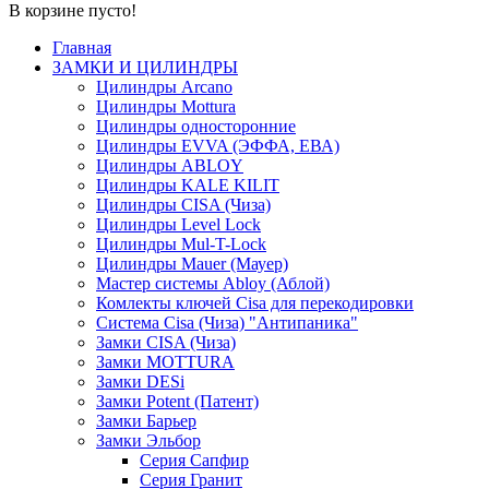
В корзине пусто!
Главная
ЗАМКИ И ЦИЛИНДРЫ
Цилиндры Arcano
Цилиндры Mottura
Цилиндры односторонние
Цилиндры EVVA (ЭФФА, ЕВА)
Цилиндры ABLOY
Цилиндры KALE KILIT
Цилиндры CISA (Чиза)
Цилиндры Level Lock
Цилиндры Mul-T-Lock
Цилиндры Mauer (Мауер)
Мастер системы Abloy (Аблой)
Комлекты ключей Cisa для перекодировки
Система Cisa (Чиза) "Антипаника"
Замки CISA (Чиза)
Замки MOTTURA
Замки DESi
Замки Potent (Патент)
Замки Барьер
Замки Эльбор
Серия Сапфир
Серия Гранит