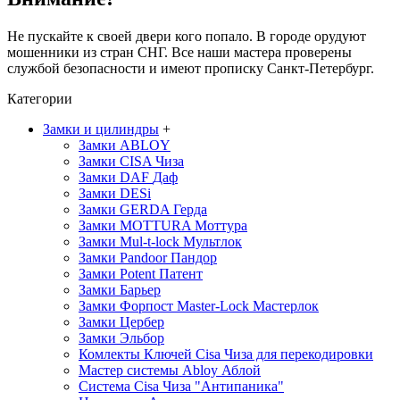
Не пускайте к своей двери кого попало. В городе орудуют
мошенники из стран СНГ. Все наши мастера проверены
службой безопасности и имеют прописку Санкт-Петербург.
Категории
Замки и цилиндры
+
Замки ABLOY
Замки CISA
Чиза
Замки DAF
Даф
Замки DESi
Замки GERDA
Герда
Замки MOTTURA
Моттура
Замки Mul-t-lock
Мультлок
Замки Pandoor
Пандор
Замки Potent
Патент
Замки Барьер
Замки Форпост Master-Lock
Мастерлок
Замки Цербер
Замки Эльбор
Комлекты Ключей Cisa
Чиза
для перекодировки
Мастер системы Abloy
Аблой
Система Cisa
Чиза
"Антипаника"