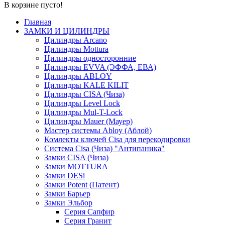
В корзине пусто!
Главная
ЗАМКИ И ЦИЛИНДРЫ
Цилиндры Arcano
Цилиндры Mottura
Цилиндры односторонние
Цилиндры EVVA (ЭФФА, ЕВА)
Цилиндры ABLOY
Цилиндры KALE KILIT
Цилиндры CISA (Чиза)
Цилиндры Level Lock
Цилиндры Mul-T-Lock
Цилиндры Mauer (Мауер)
Мастер системы Abloy (Аблой)
Комлекты ключей Cisa для перекодировки
Система Cisa (Чиза) "Антипаника"
Замки CISA (Чиза)
Замки MOTTURA
Замки DESi
Замки Potent (Патент)
Замки Барьер
Замки Эльбор
Серия Сапфир
Серия Гранит