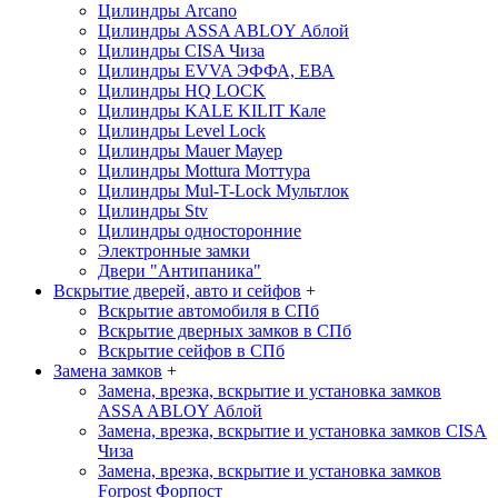
Цилиндры Arcano
Цилиндры ASSA ABLOY
Аблой
Цилиндры CISA
Чиза
Цилиндры EVVA
ЭФФА, ЕВА
Цилиндры HQ LOCK
Цилиндры KALE KILIT
Кале
Цилиндры Level Lock
Цилиндры Mauer
Мауер
Цилиндры Mottura
Моттура
Цилиндры Mul-T-Lock
Мультлок
Цилиндры Stv
Цилиндры односторонние
Электронные замки
Двери "Антипаника"
Вскрытие дверей, авто и сейфов
+
Вскрытие автомобиля в СПб
Вскрытие дверных замков в СПб
Вскрытие сейфов в СПб
Замена замков
+
Замена, врезка, вскрытие и установка замков
ASSA ABLOY
Аблой
Замена, врезка, вскрытие и установка замков CISA
Чиза
Замена, врезка, вскрытие и установка замков
Forpost
Форпост