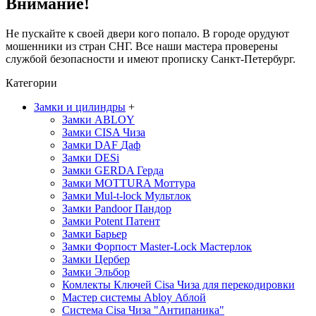
Внимание!
Не пускайте к своей двери кого попало. В городе орудуют
мошенники из стран СНГ. Все наши мастера проверены
службой безопасности и имеют прописку Санкт-Петербург.
Категории
Замки и цилиндры
+
Замки ABLOY
Замки CISA
Чиза
Замки DAF
Даф
Замки DESi
Замки GERDA
Герда
Замки MOTTURA
Моттура
Замки Mul-t-lock
Мультлок
Замки Pandoor
Пандор
Замки Potent
Патент
Замки Барьер
Замки Форпост Master-Lock
Мастерлок
Замки Цербер
Замки Эльбор
Комлекты Ключей Cisa
Чиза
для перекодировки
Мастер системы Abloy
Аблой
Система Cisa
Чиза
"Антипаника"