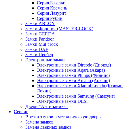
Серия Базальт
Серия Кремень
Серия Лазурит
Серия Рубин
Замки ABLOY
Замки Форпост (MASTER-LOCK)
Замки GERDA
Замки Pandoor
Замки Mul-t-lock
Замки DAF
Замки Цербер
Электронные замки
Электронные замки Dircode (Диркод)
Электронные замки Aqara (Акара)
Электронные замки Philips (Филипс)
Электронные замки Arcano (Аркано)
Электронные замки Xiaomi Lockin (Ксяоми
Локин)
Электронные замки Samsung (Самсунг)
Электронные замки DESi
Двери "Антипаника"
Сервис
Врезка замков в металлическую дверь
Замена замков
Замена дверных замков