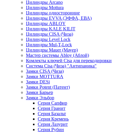
Цилиндры Arcano
Цилиндры Mottura
Цилиндры односторонние
Цилиндры EVVA (ЭФФА, ЕВА)
Цилиндры ABLOY
Цилиндры KALE KILIT
Цилиндры CISA (Чиза)
Цилиндры Level Lock
Цилиндры Mul-T-Lock
Цилиндры Mauer (Мауер)
Мастер системы Abloy (Аблой)
Комлекты ключей Cisa для перекодировки
Система Cisa (Чиза) "Антипаника"
Замки CISA (Чиза)
Замки MOTTURA
Замки DESi
Замки Potent (Патент)
Замки Барьер
Замки Эльбор
Серия Сапфир
Серия Гранит
Серия Базальт
Серия Кремень
Серия Лазурит
Серия Рубин