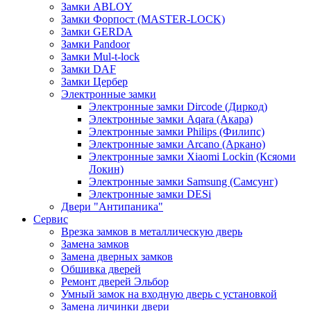
Замки ABLOY
Замки Форпост (MASTER-LOCK)
Замки GERDA
Замки Pandoor
Замки Mul-t-lock
Замки DAF
Замки Цербер
Электронные замки
Электронные замки Dircode (Диркод)
Электронные замки Aqara (Акара)
Электронные замки Philips (Филипс)
Электронные замки Arcano (Аркано)
Электронные замки Xiaomi Lockin (Ксяоми
Локин)
Электронные замки Samsung (Самсунг)
Электронные замки DESi
Двери "Антипаника"
Сервис
Врезка замков в металлическую дверь
Замена замков
Замена дверных замков
Обшивка дверей
Ремонт дверей Эльбор
Умный замок на входную дверь с установкой
Замена личинки двери