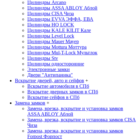
Цилиндры Arcano
Цилиндры ASSA ABLOY
Аблой
Цилиндры CISA
Чиза
Цилиндры EVVA
ЭФФА, ЕВА
Цилиндры HQ LOCK
Цилиндры KALE KILIT
Кале
Цилиндры Level Lock
Цилиндры Mauer
Мауер
Цилиндры Mottura
Моттура
Цилиндры Mul-T-Lock
Мультлок
Цилиндры Stv
Цилиндры односторонние
Электронные замки
Двери "Антипаника"
Вскрытие дверей, авто и сейфов
+
Вскрытие автомобиля в СПб
Вскрытие дверных замков в СПб
Вскрытие сейфов в СПб
Замена замков
+
Замена, врезка, вскрытие и установка замков
ASSA ABLOY
Аблой
Замена, врезка, вскрытие и установка замков CISA
Чиза
Замена, врезка, вскрытие и установка замков
Forpost
Форпост