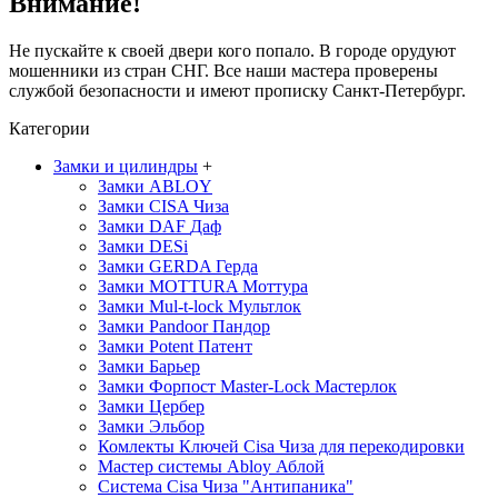
Внимание!
Не пускайте к своей двери кого попало. В городе орудуют
мошенники из стран СНГ. Все наши мастера проверены
службой безопасности и имеют прописку Санкт-Петербург.
Категории
Замки и цилиндры
+
Замки ABLOY
Замки CISA
Чиза
Замки DAF
Даф
Замки DESi
Замки GERDA
Герда
Замки MOTTURA
Моттура
Замки Mul-t-lock
Мультлок
Замки Pandoor
Пандор
Замки Potent
Патент
Замки Барьер
Замки Форпост Master-Lock
Мастерлок
Замки Цербер
Замки Эльбор
Комлекты Ключей Cisa
Чиза
для перекодировки
Мастер системы Abloy
Аблой
Система Cisa
Чиза
"Антипаника"