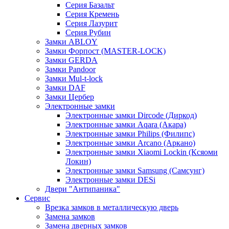
Серия Базальт
Серия Кремень
Серия Лазурит
Серия Рубин
Замки ABLOY
Замки Форпост (MASTER-LOCK)
Замки GERDA
Замки Pandoor
Замки Mul-t-lock
Замки DAF
Замки Цербер
Электронные замки
Электронные замки Dircode (Диркод)
Электронные замки Aqara (Акара)
Электронные замки Philips (Филипс)
Электронные замки Arcano (Аркано)
Электронные замки Xiaomi Lockin (Ксяоми
Локин)
Электронные замки Samsung (Самсунг)
Электронные замки DESi
Двери "Антипаника"
Сервис
Врезка замков в металлическую дверь
Замена замков
Замена дверных замков