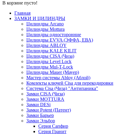
В корзине пусто!
Главная
ЗАМКИ И ЦИЛИНДРЫ
Цилиндры Arcano
Цилиндры Mottura
Цилиндры односторонние
Цилиндры EVVA (ЭФФА, ЕВА)
Цилиндры ABLOY
Цилиндры KALE KILIT
Цилиндры CISA (Чиза)
Цилиндры Level Lock
Цилиндры Mul-T-Lock
Цилиндры Mauer (Мауер)
Мастер системы Abloy (Аблой)
Комлекты ключей Cisa для перекодировки
Система Cisa (Чиза) "Антипаника"
Замки CISA (Чиза)
Замки MOTTURA
Замки DESi
Замки Potent (Патент)
Замки Барьер
Замки Эльбор
Серия Сапфир
Серия Гранит