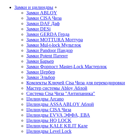
Замки и цилиндры
+
Замки ABLOY
Замки CISA
Чиза
Замки DAF
Даф
Замки DESi
Замки GERDA
Герда
Замки MOTTURA
Моттура
Замки Mul-t-lock
Мультлок
Замки Pandoor
Пандор
Замки Potent
Патент
Замки Барьер
Замки Форпост Master-Lock
Мастерлок
Замки Цербер
Замки Эльбор
Комлекты Ключей Cisa
Чиза
для перекодировки
Мастер системы Abloy
Аблой
Система Cisa
Чиза
"Антипаника"
Цилиндры Arcano
Цилиндры ASSA ABLOY
Аблой
Цилиндры CISA
Чиза
Цилиндры EVVA
ЭФФА, ЕВА
Цилиндры HQ LOCK
Цилиндры KALE KILIT
Кале
Цилиндры Level Lock