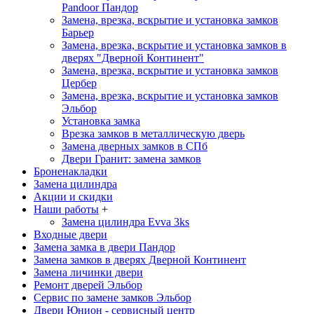
Pandoor
Пандор
Замена, врезка, вскрытие и установка замков
Барьер
Замена, врезка, вскрытие и установка замков в
дверях "Дверной Континент"
Замена, врезка, вскрытие и установка замков
Цербер
Замена, врезка, вскрытие и установка замков
Эльбор
Установка замка
Врезка замков в металлическую дверь
Замена дверных замков в СПб
Двери Гранит: замена замков
Броненакладки
Замена цилиндра
Акции и скидки
Наши работы
+
Замена цилиндра Evva 3ks
Входные двери
Замена замка в двери Пандор
Замена замков в дверях Дверной Континент
Замена личинки двери
Ремонт дверей Эльбор
Сервис по замене замков Эльбор
Двери Юнион - сервисный центр