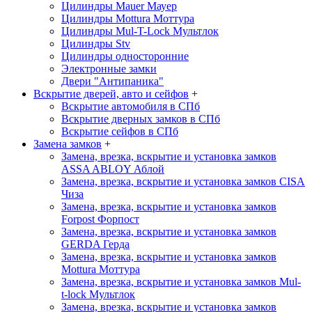
Цилиндры Mauer
Мауер
Цилиндры Mottura
Моттура
Цилиндры Mul-T-Lock
Мультлок
Цилиндры Stv
Цилиндры односторонние
Электронные замки
Двери "Антипаника"
Вскрытие дверей, авто и сейфов
+
Вскрытие автомобиля в СПб
Вскрытие дверных замков в СПб
Вскрытие сейфов в СПб
Замена замков
+
Замена, врезка, вскрытие и установка замков
ASSA ABLOY
Аблой
Замена, врезка, вскрытие и установка замков CISA
Чиза
Замена, врезка, вскрытие и установка замков
Forpost
Форпост
Замена, врезка, вскрытие и установка замков
GERDA
Герда
Замена, врезка, вскрытие и установка замков
Mottura
Моттура
Замена, врезка, вскрытие и установка замков Mul-
t-lock
Мультлок
Замена, врезка, вскрытие и установка замков