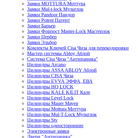
Замки MOTTURA
Моттура
Замки Mul-t-lock
Мультлок
Замки Pandoor
Пандор
Замки Potent
Патент
Замки Барьер
Замки Форпост Master-Lock
Мастерлок
Замки Цербер
Замки Эльбор
Комлекты Ключей Cisa
Чиза
для перекодировки
Мастер системы Abloy
Аблой
Система Cisa
Чиза
"Антипаника"
Цилиндры Arcano
Цилиндры ASSA ABLOY
Аблой
Цилиндры CISA
Чиза
Цилиндры EVVA
ЭФФА, ЕВА
Цилиндры HQ LOCK
Цилиндры KALE KILIT
Кале
Цилиндры Level Lock
Цилиндры Mauer
Мауер
Цилиндры Mottura
Моттура
Цилиндры Mul-T-Lock
Мультлок
Цилиндры Stv
Цилиндры односторонние
Электронные замки
Двери "Антипаника"