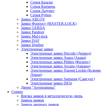
Серия Базальт
Серия Кремень
Серия Лазурит
Серия Рубин
Замки ABLOY
Замки Форпост (MASTER-LOCK)
Замки GERDA
Замки Pandoor
Замки Mul-t-lock
Замки DAF
Замки Цербер
Электронные замки
Электронные замки Dircode (Диркод)
Электронные замки Aqara (Акара)
Электронные замки Philips (Филипс)
Электронные замки Arcano (Аркано)
Электронные замки Xiaomi Lockin (Ксяоми
Локин)
Электронные замки Samsung (Самсунг)
Электронные замки DESi
Двери "Антипаника"
Сервис
Врезка замков в металлическую дверь
Замена замков
Замена дверных замков