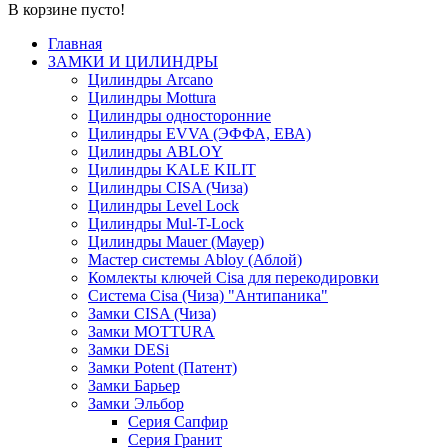
В корзине пусто!
Главная
ЗАМКИ И ЦИЛИНДРЫ
Цилиндры Arcano
Цилиндры Mottura
Цилиндры односторонние
Цилиндры EVVA (ЭФФА, ЕВА)
Цилиндры ABLOY
Цилиндры KALE KILIT
Цилиндры CISA (Чиза)
Цилиндры Level Lock
Цилиндры Mul-T-Lock
Цилиндры Mauer (Мауер)
Мастер системы Abloy (Аблой)
Комлекты ключей Cisa для перекодировки
Система Cisa (Чиза) "Антипаника"
Замки CISA (Чиза)
Замки MOTTURA
Замки DESi
Замки Potent (Патент)
Замки Барьер
Замки Эльбор
Серия Сапфир
Серия Гранит